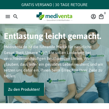
Direkt
GRATIS VERSAND | 30 TAGE RETOURE
zum
0
Inhalt
menu
search
account_circle
local_mall
Entlastung leicht gemacht.
Mediventa.de ist die führende Marke für natürliche
Gesundheit. Unsere Produkte sollen Linderung bei
verschiedenen häufigen Beschwerden bieten. Wir
glauben, dass jeder ein gesundes Leben verdient, und wir
setzen uns dafür ein, Ihnen beim Erreichen Ihrer Ziele zu
helfen.
Zu den Produkten!