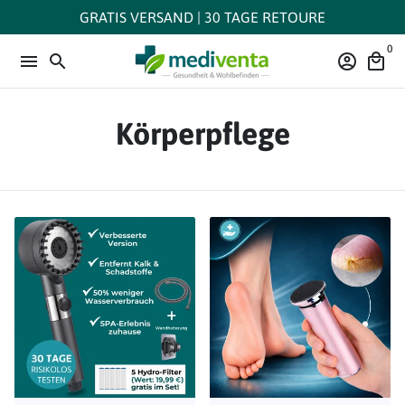
Direkt
GRATIS VERSAND | 30 TAGE RETOURE
zum
0
Inhalt
menu
search
account_circle
local_mall
Körperpflege