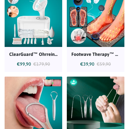
ClearGuard™ Ohrreiniger
Footwave Therapy™ Fuß Massagegerät
€99,90
€179,90
€39,90
€59,90