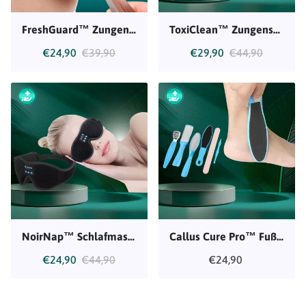
FreshGuard™ Zungenreiniger
ToxiClean™ Zungenschaber
€24,90
€39,90
€29,90
€44,90
NoirNap™ Schlafmaske
Callus Cure Pro™ Fuß Schwielenentferner Set
€24,90
€44,90
€24,90