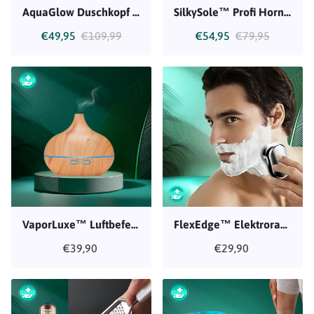
AquaGlow Duschkopf – Mit Filtertechnologie für schöne Haut & gepflegtes Haar
SilkySole™ Profi Hornhautentferner – Ideal für Zuhause
€49,95
€109,99
€54,95
€79,95
VaporLuxe™ Luftbefeuchter
FlexEdge™ Elektrorasierer
€39,90
€29,90