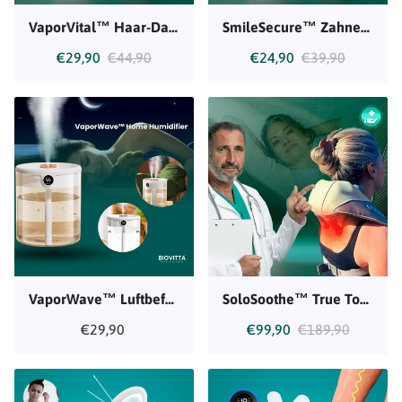
VaporVital™ Haar-Dampfgerät
SmileSecure™ Zahnersatz
€29,90
€44,90
€24,90
€39,90
VaporWave™ Luftbefeuchter für Zuhause
SoloSoothe™ True Touch Massagegerät
€29,90
€99,90
€189,90