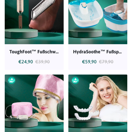
ToughFoot™ Fußschwielenentferner
HydraSoothe™ Fußsprudelbad
€24,90
€39,90
€59,90
€79,90