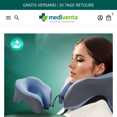
Direkt
GRATIS VERSAND | 30 TAGE RETOURE
zum
0
Inhalt
menu
search
account_circle
local_mall