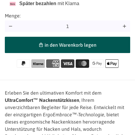
Später bezahlen
mit Klarna
Menge:
remove
add
in den Warenkorb legen
local_mall
Erleben Sie den ultimativen Komfort mit dem
UltraComfort™ Nackenstützkissen
, Ihrem
unverzichtbaren Begleiter für jede Reise. Entwickelt mit
der einzigartigen
ErgoEmbrace™-Technologie
, bietet
dieses ergonomische Nackenkissen hervorragende
Unterstützung für Nacken und Hals, wodurch